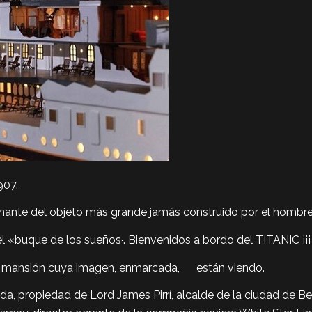
907.
inante del objeto más grande jamás construido por el hombre
l «buque de los sueños·. Bienvenidos a bordo del TITANIC ¡¡¡
esa mansión cuya imagen, enmarcada, están viendo.
a, propiedad de Lord James Pirrí, alcalde de la ciudad de Belf