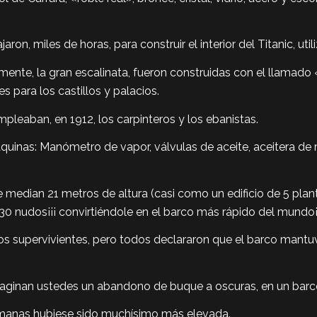
aron, miles de horas, para construir el interior del Titanic, u
mente, la gran escalinata, fueron construidas con el llamado «
para los castillos y palacios.
leaban, en 1912, los carpinteros y los ebanistas.
quinas: Manómetro de vapor, válvulas de aceite, aceitera de 
median 21 metros de altura (casi como un edificio de 5 plant
30 nudos¡¡¡ convirtiéndole en el barco más rápido del mundo¡
s supervivientes, pero todos declararon que el barco mant
maginan ustedes un abandono de buque a oscuras, en un bar
umanas hubiese sido muchísimo más elevada.