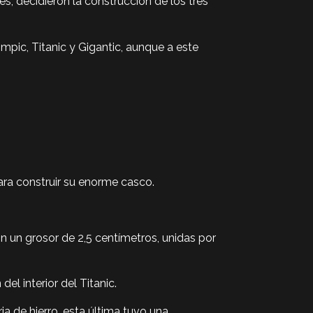
s, decidieron la construcción de los tres
pic, Titanic y Gigantic, aunque a este
para construir su enorme casco.
on un grosor de 2,5 centímetros, unidas por
l interior del Titanic.
ia de hierro, esta última tuvo una