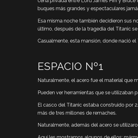
cena privada entre Lord James Pirrí y Bruce 
buques más grandes y espectaculares jamás
Esa misma noche también decidieron sus nomb
último, después de la tragedia del Titanic se
Casualmente, esta mansión, donde nació el T
ESPACIO Nº1
Naturalmente, el acero fue el material que má
Pueden ver herramientas que se utilizaban p
El casco del Titanic estaba construido por 2
más de tres millones de remaches.
Naturalmente, además del acero se utilizaron
Aquí les mostramos algunos de ellos: mármol d