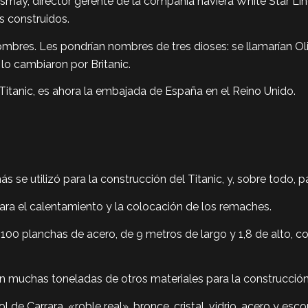
Ismay, director gerente de la compañía naviera White Star Line
 construidos.
res. Les pondrían nombres de tres dioses: se llamarían Olim
 lo cambiaron por Britanic.
itanic, es ahora la embajada de España en el Reino Unido.
s se utilizó para la construcción del Titanic, y, sobre todo, 
ara el calentamiento y la colocación de los remaches.
.100 planchas de acero, de 9 metros de largo y 1,8 de alto, c
 muchas toneladas de otros materiales para la construcción de
e Carrara, «roble real», bronce, cristal, vidrio, acero y escor