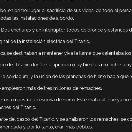
e, en primer lugar, al sacrificio de sus vidas, de todo el pers
odas las instalaciones de a bordo.
 Dos enchufes y un interruptor, todos de bronce y estancos de
al de la instalación eléctrica del Titanic.
oca se destinaban a mantener viva la llama que calentaba lo
sco del Titanic donde se aprecian muy bien los remaches c
la soldadura, y la unión de las planchas de hierro había que 
se emplearon más de tres millones de remaches.
r una muestra de escoria de hierro. Este material, que ya no se
aches del Titanic.
te del casco del Titanic, y se analizaron los remaches, se c
omendada y, por lo tanto, eran más débiles.