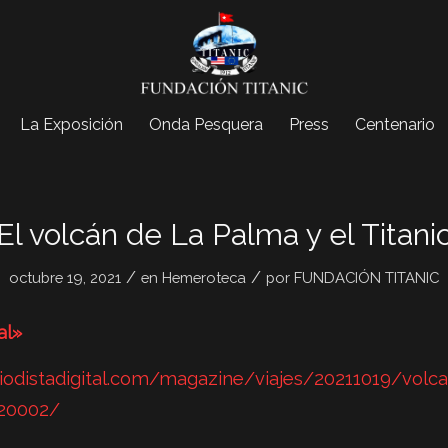
La Exposición
Onda Pesquera
Press
Centenario
El volcán de La Palma y el Titani
/
/
octubre 19, 2021
en
Hemeroteca
por
FUNDACIÓN TITANIC
al»
iodistadigital.com/magazine/viajes/20211019/volca
520002/